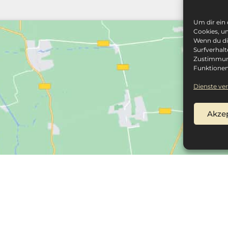
Um dir ein
Cookies, u
Wenn du di
Surfverhalt
Zustimmung
Funktionen
Dienste ve
Akze