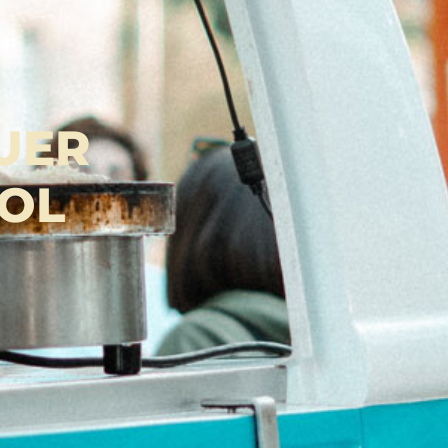
UER
OL