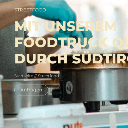
STREETFOOD
MIT UNSEREM
FOODTRUCK Q
DURCH SÜDTIR
Startseite
//
Streetfood
Anfragen